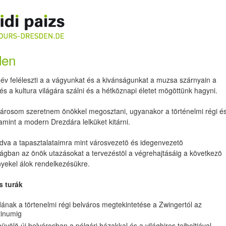
den
év feléleszti a a vágyunkat és a kivánságunkat a muzsa szárnyain a
s a kultura világára szálni és a hétköznapi életet mögöttünk hagyni.
városom szeretnem önökkel megosztani, ugyanakor a történelmi régi é
amint a modern Drezdára lelküket kitárni.
va a tapasztalataimra mint városvezetö és idegenvezetö
ágban az önök utazásokat a tervezéstöl a végrehajtásáig a következö
nyekel álok rendelkezésükre.
s turák
ának a törtenelmi régi belváros megtekintetése a Zwingertól az
tinumig
büvölö új belvárosban a pólgári házakkal és a világhires tejboltjával