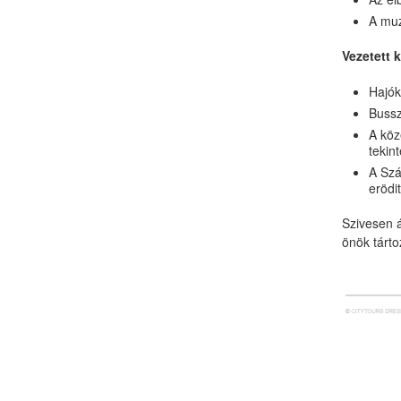
A muz
Vezetett 
Hajók
Bussz
A köz
tekin
A Szá
erödi
Szivesen 
önök tárt