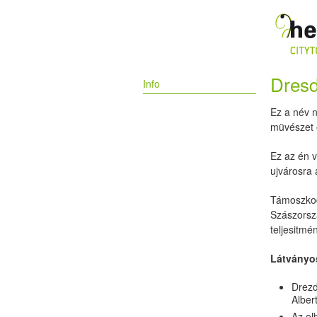
Dres
Info
Ez a név n
müvészet é
Ez az én 
ujvárosra 
Támoszkod
Szászorsz
teljesitmé
Látványo
Drezd
Alber
Az el