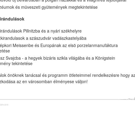
éumok és müveszeti gyütemények megtekintetése
kirándulások
irándulások Pillnitzba és a nyári székhelyre
kirandulasok a szászudvár vadászkastelyába
épkori Meissenbe és Europának az elsö porzelanmanufáktura
tetése
sz Svajcba - a hegyek bizáris szikla világába és a Königstein
tmény tekintetése
álok önöknek tanácsal és programm ötleteimmel rendelkezésre hogy a
ozkodása az en városomban élményese váljon!