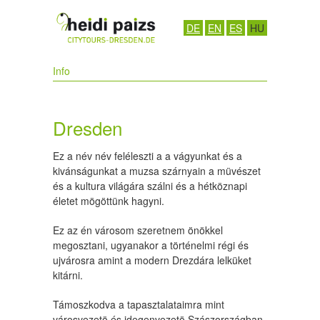
DE
EN
ES
HU
Info
Dresden
Ez a név név feléleszti a a vágyunkat és a
kivánságunkat a muzsa szárnyain a müvészet
és a kultura világára szálni és a hétköznapi
életet mögöttünk hagyni.
Ez az én városom szeretnem önökkel
megosztani, ugyanakor a történelmi régi és
ujvárosra amint a modern Drezdára lelküket
kitárni.
Támoszkodva a tapasztalataimra mint
városvezetö és idegenvezetö Szászországban