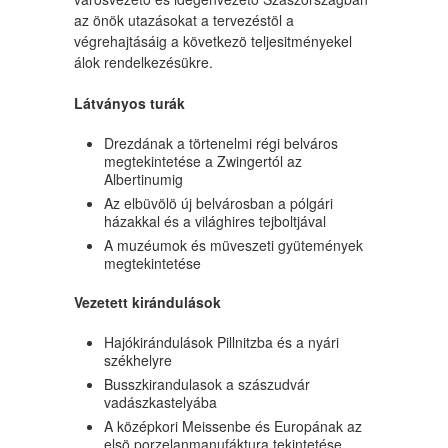
az önök utazásokat a tervezéstöl a
végrehajtásáig a következö teljesitményekel
álok rendelkezésükre.
Látványos turák
Drezdának a törtenelmi régi belváros
megtekintetése a Zwingertól az
Albertinumig
Az elbüvölö új belvárosban a pólgári
házakkal és a világhires tejboltjával
A muzéumok és müveszeti gyütemények
megtekintetése
Vezetett kirándulások
Hajókirándulások Pillnitzba és a nyári
székhelyre
Busszkirandulasok a szászudvár
vadászkastelyába
A középkori Meissenbe és Europának az
elsö porzelanmanufáktura tekintetése