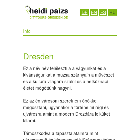
DE
EN
ES
HU
Info
Dresden
Ez a név név feléleszti a a vágyunkat és a
kivánságunkat a muzsa szárnyain a müvészet
és a kultura világára szálni és a hétköznapi
életet mögöttünk hagyni.
Ez az én városom szeretnem önökkel
megosztani, ugyanakor a történelmi régi és
ujvárosra amint a modern Drezdára lelküket
kitárni.
Támoszkodva a tapasztalataimra mint
városvezetö és idegenvezetö Szászországban