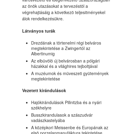
az önök utazásokat a tervezéstöl a
végrehajtásáig a következö teljesitményekel
álok rendelkezésükre.
Látványos turák
Drezdának a törtenelmi régi belváros
megtekintetése a Zwingertól az
Albertinumig
Az elbüvölö új belvárosban a pólgári
házakkal és a világhires tejboltjával
A muzéumok és müveszeti gyütemények
megtekintetése
Vezetett kirándulások
Hajókirándulások Pillnitzba és a nyári
székhelyre
Busszkirandulasok a szászudvár
vadászkastelyába
A középkori Meissenbe és Europának az
elsö porzelanmanufáktura tekintetése