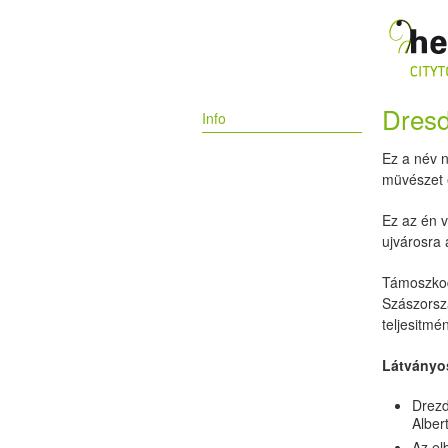
Dres
Info
Ez a név n
müvészet é
Ez az én 
ujvárosra 
Támoszkod
Szászorsz
teljesitmé
Látványo
Drezd
Alber
Az el