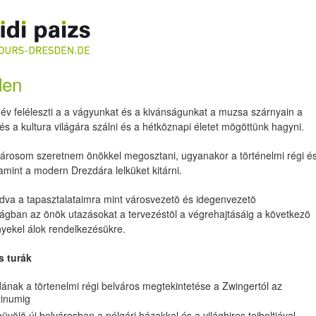
den
év feléleszti a a vágyunkat és a kivánságunkat a muzsa szárnyain a
s a kultura világára szálni és a hétköznapi életet mögöttünk hagyni.
városom szeretnem önökkel megosztani, ugyanakor a történelmi régi é
amint a modern Drezdára lelküket kitárni.
va a tapasztalataimra mint városvezetö és idegenvezetö
ágban az önök utazásokat a tervezéstöl a végrehajtásáig a következö
nyekel álok rendelkezésükre.
s turák
ának a törtenelmi régi belváros megtekintetése a Zwingertól az
tinumig
büvölö új belvárosban a pólgári házakkal és a világhires tejboltjával