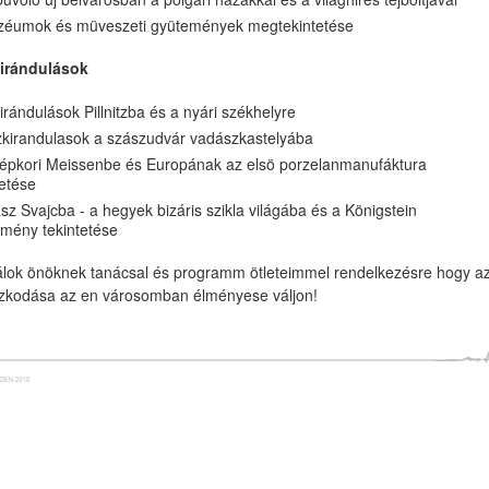
éumok és müveszeti gyütemények megtekintetése
kirándulások
irándulások Pillnitzba és a nyári székhelyre
kirandulasok a szászudvár vadászkastelyába
épkori Meissenbe és Europának az elsö porzelanmanufáktura
tetése
sz Svajcba - a hegyek bizáris szikla világába és a Königstein
tmény tekintetése
álok önöknek tanácsal és programm ötleteimmel rendelkezésre hogy a
ozkodása az en városomban élményese váljon!