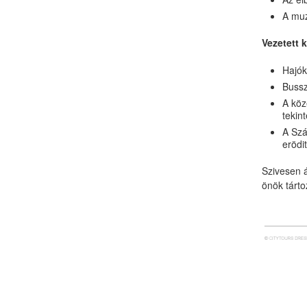
A muz
Vezetett 
Hajók
Bussz
A köz
tekin
A Szá
erödi
Szivesen 
önök tárt