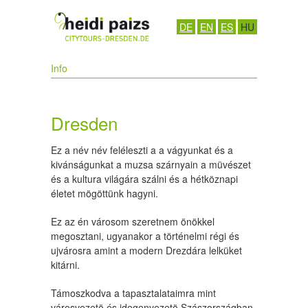
DE
EN
ES
HU
Info
Dresden
Ez a név név feléleszti a a vágyunkat és a
kivánságunkat a muzsa szárnyain a müvészet
és a kultura világára szálni és a hétköznapi
életet mögöttünk hagyni.
Ez az én városom szeretnem önökkel
megosztani, ugyanakor a történelmi régi és
ujvárosra amint a modern Drezdára lelküket
kitárni.
Támoszkodva a tapasztalataimra mint
városvezetö és idegenvezetö Szászországban