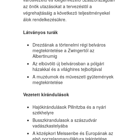
az önök utazásokat a tervezéstöl a
végrehajtásáig a következö teljesitményekel
álok rendelkezésükre.
Látványos turák
Drezdának a törtenelmi régi belváros
megtekintetése a Zwingertól az
Albertinumig
Az elbüvölö új belvárosban a pólgári
házakkal és a világhires tejboltjával
A muzéumok és müveszeti gyütemények
megtekintetése
Vezetett kirándulások
Hajókirándulások Pillnitzba és a nyári
székhelyre
Busszkirandulasok a szászudvár
vadászkastelyába
A középkori Meissenbe és Europának az
elsö porzelanmanufáktura tekintetése