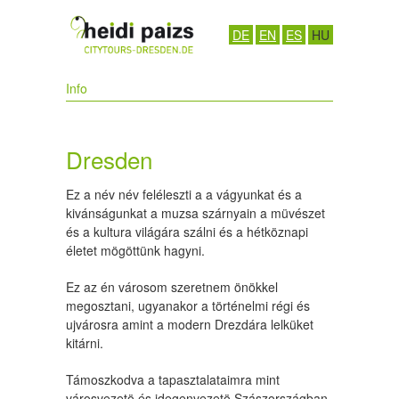
DE
EN
ES
HU
Info
Dresden
Ez a név név feléleszti a a vágyunkat és a
kivánságunkat a muzsa szárnyain a müvészet
és a kultura világára szálni és a hétköznapi
életet mögöttünk hagyni.
Ez az én városom szeretnem önökkel
megosztani, ugyanakor a történelmi régi és
ujvárosra amint a modern Drezdára lelküket
kitárni.
Támoszkodva a tapasztalataimra mint
városvezetö és idegenvezetö Szászországban