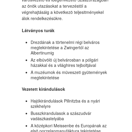
az önök utazásokat a tervezéstöl a
végrehajtásáig a következö teljesitményekel
álok rendelkezésükre.
Látványos turák
Drezdának a törtenelmi régi belváros
megtekintetése a Zwingertól az
Albertinumig
Az elbüvölö új belvárosban a pólgári
házakkal és a világhires tejboltjával
A muzéumok és müveszeti gyütemények
megtekintetése
Vezetett kirándulások
Hajókirándulások Pillnitzba és a nyári
székhelyre
Busszkirandulasok a szászudvár
vadászkastelyába
A középkori Meissenbe és Europának az
elsö porzelanmanufáktura tekintetése