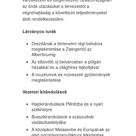
az önök utazásokat a tervezéstöl a
végrehajtásáig a következö teljesitményekel
álok rendelkezésükre.
Látványos turák
Drezdának a törtenelmi régi belváros
megtekintetése a Zwingertól az
Albertinumig
Az elbüvölö új belvárosban a pólgári
házakkal és a világhires tejboltjával
A muzéumok és müveszeti gyütemények
megtekintetése
Vezetett kirándulások
Hajókirándulások Pillnitzba és a nyári
székhelyre
Busszkirandulasok a szászudvár
vadászkastelyába
A középkori Meissenbe és Europának az
elsö porzelanmanufáktura tekintetése