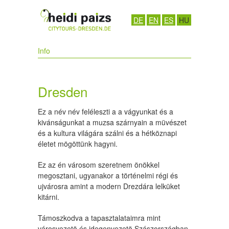
DE
EN
ES
HU
Info
Dresden
Ez a név név feléleszti a a vágyunkat és a
kivánságunkat a muzsa szárnyain a müvészet
és a kultura világára szálni és a hétköznapi
életet mögöttünk hagyni.
Ez az én városom szeretnem önökkel
megosztani, ugyanakor a történelmi régi és
ujvárosra amint a modern Drezdára lelküket
kitárni.
Támoszkodva a tapasztalataimra mint
városvezetö és idegenvezetö Szászországban