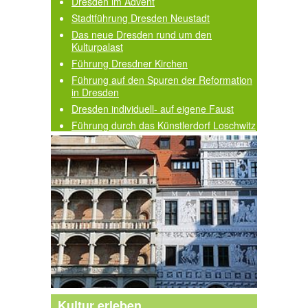
Dresden im Advent
Stadtführung Dresden Neustadt
Das neue Dresden rund um den
Kulturpalast
Führung Dresdner Kirchen
Führung auf den Spuren der Reformation
in Dresden
Dresden individuell- auf eigene Faust
Führung durch das Künstlerdorf Loschwitz
Kultur erleben