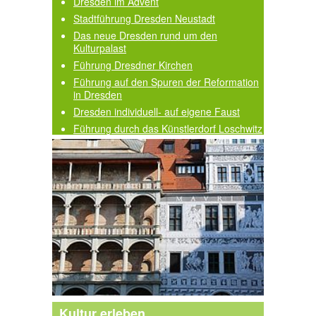
Dresden im Advent
Stadtführung Dresden Neustadt
Das neue Dresden rund um den
Kulturpalast
Führung Dresdner Kirchen
Führung auf den Spuren der Reformation
in Dresden
Dresden individuell- auf eigene Faust
Führung durch das Künstlerdorf Loschwitz
Kultur erleben