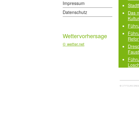
Impressum
Stadt
Datenschutz
Das 
Kultu
Führu
Führu
Wettervorhersage
Refor
© wetter.net
Dresd
Faust
Führu
Losch