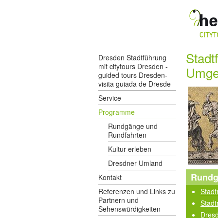
Stadt
Dresden Stadtführung
mit citytours Dresden -
Umge
guided tours Dresden-
visita guiada de Dresde
Service
Programme
Rundgänge und
Rundfahrten
Kultur erleben
Dresdner Umland
Rundg
Kontakt
Referenzen und Links zu
Stadt
Partnern und
Stadt
Sehenswürdigkeiten
Dresd