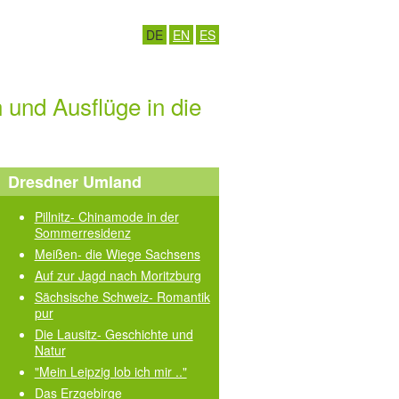
DE
EN
ES
und Ausflüge in die
Dresdner Umland
Pillnitz- Chinamode in der
Sommerresidenz
Meißen- die Wiege Sachsens
Auf zur Jagd nach Moritzburg
Sächsische Schweiz- Romantik
pur
Die Lausitz- Geschichte und
Natur
"Mein Leipzig lob ich mir .."
Das Erzgebirge