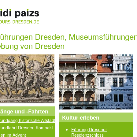
führungen Dresden, Museumsführungen 
bung von Dresden
änge und -Fahrten
Kultur erleben
rundgang historische Altstadt
rundfahrt Dresden Kompakt
Führung Dresdner
en im Advent
Residenzschloss