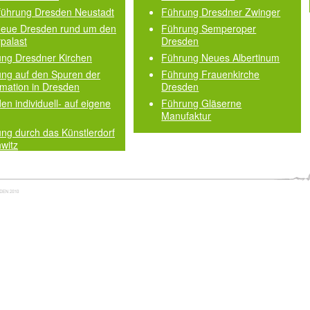
führung Dresden Neustadt
Führung Dresdner Zwinger
neue Dresden rund um den
Führung Semperoper
rpalast
Dresden
ng Dresdner Kirchen
Führung Neues Albertinum
ng auf den Spuren der
Führung Frauenkirche
mation in Dresden
Dresden
en individuell- auf eigene
Führung Gläserne
Manufaktur
ng durch das Künstlerdorf
witz