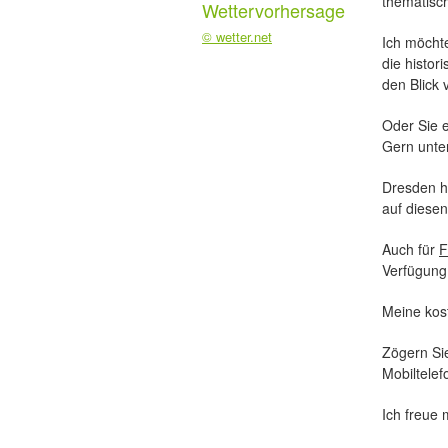
thematisc
Wettervorhersage
© wetter.net
Ich möchte
die histor
den Blick 
Oder Sie e
Gern unter
Dresden ha
auf diesen
Auch für
F
Verfügung
Meine kost
Zögern Sie
Mobiltele
Ich freue