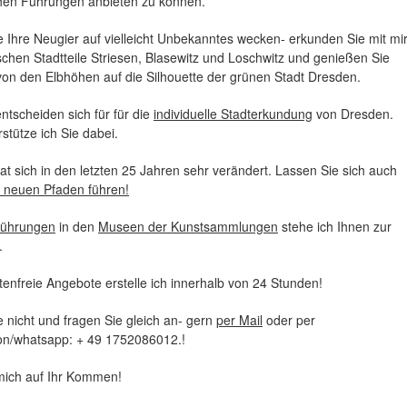
hen Führungen anbieten zu können.
 Ihre Neugier auf vielleicht Unbekanntes wecken- erkunden Sie mit mi
ischen Stadtteile Striesen, Blasewitz und Loschwitz und genießen Sie
von den Elbhöhen auf die Silhouette der grünen Stadt Dresden.
ntscheiden sich für für die
individuelle Stadterkundung
von Dresden.
stütze ich Sie dabei.
t sich in den letzten 25 Jahren sehr verändert. Lassen Sie sich auch
neuen Pfaden führen!
ührungen
in den
Museen der Kunstsammlungen
stehe ich Ihnen zur
.
enfreie Angebote erstelle ich innerhalb von 24 Stunden!
 nicht und fragen Sie gleich an- gern
per Mail
oder per
fon/whatsapp: + 49 1752086012.!
 mich auf Ihr Kommen!