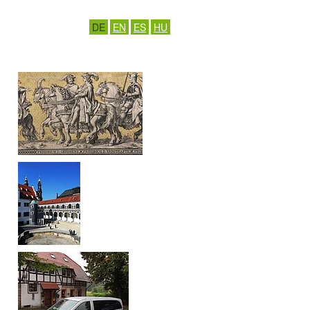
DE
EN
ES
HU